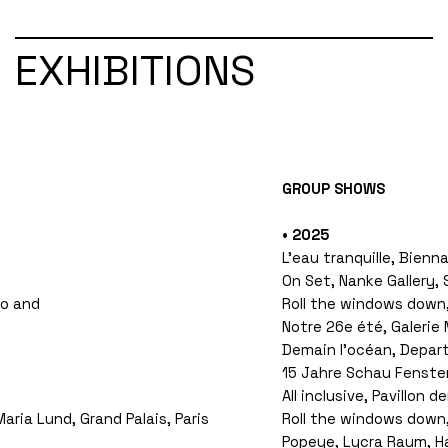
EXHIBITIONS
GROUP SHOWS
• 2025
L’eau tranquille, Bienna
On Set, Nanke Gallery,
ko and
Roll the windows down, 
Notre 26e été, Galerie 
Demain l’océan, Depart
15 Jahre Schau Fenster
All inclusive, Pavillon d
Maria Lund, Grand Palais, Paris
Roll the windows down, 
Popeye, Lycra Raum, 