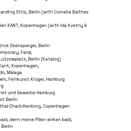
anding Strip, Berlin (with Cornelia Balthes
lleri KANT, Kopenhagen (with Ida Kvetny &
trick Ebensperger, Berlin
temporary, Fanø,
ützowplatz, Berlin (Katalog)
i Kant, Kopenhagen,
do, Málaga
lem, Feinkunst Krüger, Hamburg
rg
unst und Gewerbe Hamburg
t Berlin
sthal Charlottenborg, Copenhagen
ald, denn meine Pillen wirken bald,
 Berlin