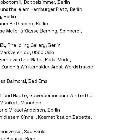
Lobotom II, Doppelzimmer, Berlin
unsthalle am Hamburger Platz, Berlin
, Berlin
aum Bethanien, Berlin
se Meller & Klasse Berning, Spinnerei,
3., The idling Gallery, Berlin
Markveien 58, 0550 Oslo
Ferne wird zur Nähe, Perla-Mode,
 Zürich & Winterhalder-Areal, Werdstrasse
oss Balmoral, Bad Ems
aut und Häute, Gewerbemuseum Winterthur
, Munikat, München
rie Mikael Andersen, Berlin
n diesem Sinne I, Kosmetiksalon Babette,
ransversal, São Paulo
ie Rigassi, Bern