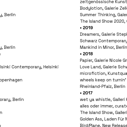
zeitgenössische Kunst
Bodylotion, Galerie Zel
, Berlin
Summer Thinking, Galer
The Island Show 2020, 
• 2019
Dreamers, Galerie Step
Schwarz Contemporary
, Berlin
Mankind in Minor, Berli
m
• 2018
Papier, Galerie Nicole
lsinki Contemporary, Helsinki
Love Land, Galerie Sch
microfiction, Kunstqua
 Kopenhagen
wheels keep on turnin’
Rheinland-Pfalz, Berlin
• 2017
rary, Berlin
wet ya whistle, Galler
alles oder immer, curat
en
The Island Show, Galle
Golden Ass, Laden Für N
n
Bird/Plane, New Release