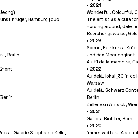
• 2024
 Jeong)
Wonderful, Colourful, C
kunst Krüger, Hamburg (duo
The artist as a curator
Horsing around, Galeri
Beziehungsweise, Gold
• 2023
Sonne, Feinkunst Krüg
y, Berlin
Und das Meer beginnt,
Au fil de la memoire, Ga
 Ghent
• 2022
Au delà, lokal_30 in c
Warsaw
Au delà, Schwarz Conte
Berlin
Berlin
Zeller van Almsick, Wie
• 2021
Galleria Richter, Rom
• 2020
obst, Galerie Stephanie Kelly,
immer weiter... Ansbac