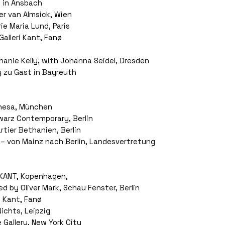
 in Ansbach
ler van Almsick, Wien
ie Maria Lund, Paris
Galleri Kant, Fanø
hanie Kelly, with Johanna Seidel, Dresden
 zu Gast in Bayreuth
n
 Gnesa, München
warz Contemporary, Berlin
rtier Bethanien, Berlin
 – von Mainz nach Berlin, Landesvertretung
i KANT, Kopenhagen,
ed by Oliver Mark, Schau Fenster, Berlin
ri Kant, Fanø
ichts, Leipzig
 Gallery, New York City