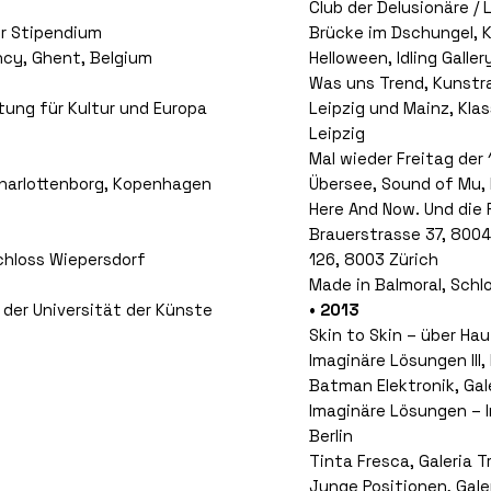
Club der Delusionäre / 
r Stipendium
Brücke im Dschungel, K
ncy, Ghent, Belgium
Helloween, Idling Gallery
Was uns Trend, Kunstr
ung für Kultur und Europa
Leipzig und Mainz, Klas
Leipzig
Mal wieder Freitag der 1
Charlottenborg, Kopenhagen
Übersee, Sound of Mu, 
Here And Now. Und die 
Brauerstrasse 37, 8004
chloss Wiepersdorf
126, 8003 Zürich
Made in Balmoral, Schl
 der Universität der Künste
• 2013
Skin to Skin – über H
Imaginäre Lösungen III
Batman Elektronik, Gale
Imaginäre Lösungen – I
Berlin
Tinta Fresca, Galeria T
Junge Positionen, Galer