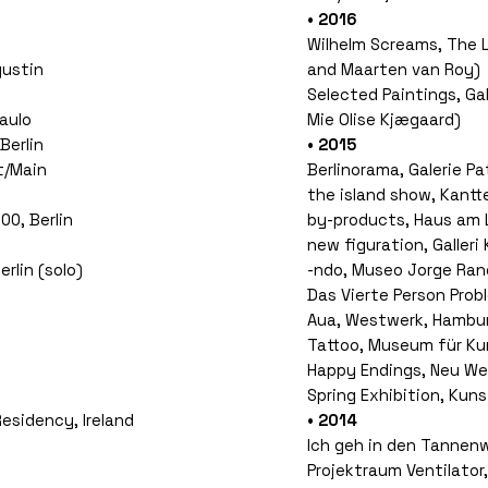
• 2016
Wilhelm Screams, The L
gustin
and Maarten van Roy)
Selected Paintings, Ga
Paulo
Mie Olise Kjægaard)
Berlin
• 2015
rt/Main
Berlinorama, Galerie Pa
the island show, Kant
0, Berlin
by-products, Haus am L
new figuration, Galler
rlin (solo)
-ndo, Museo Jorge Ran
Das Vierte Person Prob
Aua, Westwerk, Hambu
Tattoo, Museum für K
Happy Endings, Neu Wes
Spring Exhibition, Kun
esidency, Ireland
• 2014
Ich geh in den Tannenw
Projektraum Ventilator,